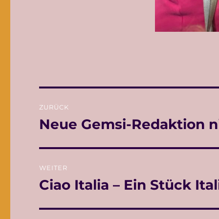
Beitragsnavigation
ZURÜCK
Neue Gemsi-Redaktion ni
Vorheriger
Beitrag:
WEITER
Ciao Italia – Ein Stück It
Nächster
Beitrag: