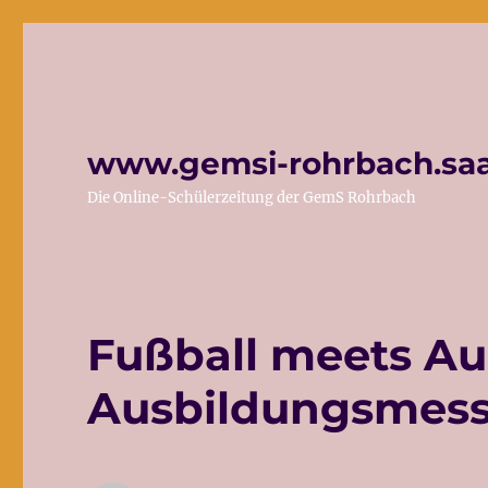
www.gemsi-rohrbach.saa
Die Online-Schülerzeitung der GemS Rohrbach
Fußball meets Au
Ausbildungsmesse