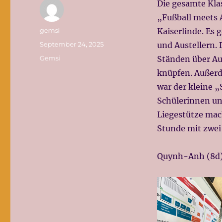
Die gesamte Kla
„Fußball meets 
Autor
gemsi
Kaiserlinde. Es 
Veröffentlicht
September 24, 2025
und Austellern.
am
Kategorien
Gemsi
Ständen über Au
knüpfen. Außerd
war der kleine 
Schülerinnen un
Liegestütze mac
Stunde mit zwei 
Quynh-Anh (8d) 