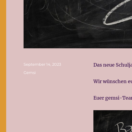
Veröffentlicht
September 14, 2023
Das neue Schulj
am
Kategorien
Gemsi
Wir wünschen eu
Euer gemsi-Te