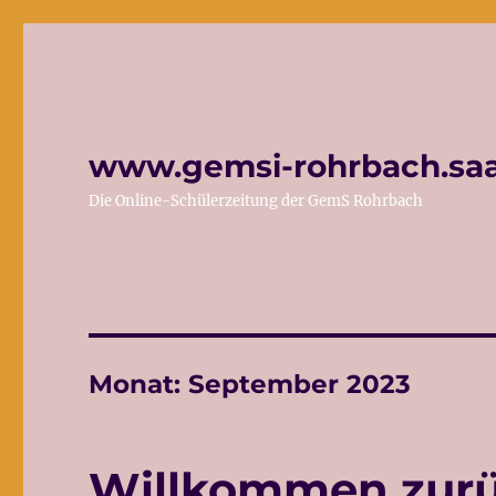
www.gemsi-rohrbach.saa
Die Online-Schülerzeitung der GemS Rohrbach
Monat:
September 2023
Willkommen zurü