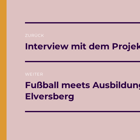
Beitragsnavigation
ZURÜCK
Interview mit dem Projek
Vorheriger
Beitrag:
WEITER
Fußball meets Ausbildun
Nächster
Beitrag:
Elversberg