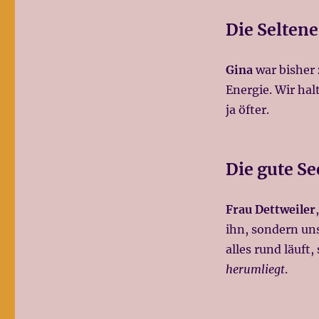
Die Seltene
Gina
war bisher 
Energie. Wir hal
ja öfter.
Die gute Se
Frau Dettweiler
ihn, sondern uns 
alles rund läuft
herumliegt
.