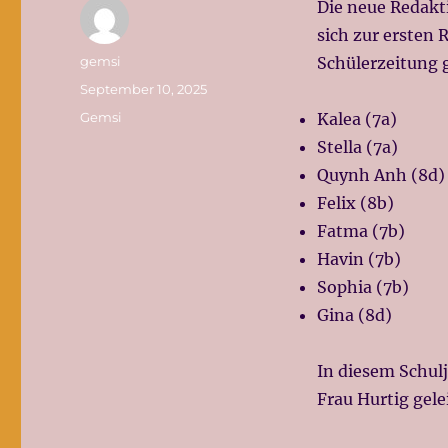
Die neue Redakt
sich zur ersten 
Autor
gemsi
Schülerzeitung 
Veröffentlicht
September 10, 2025
am
Kategorien
Gemsi
Kalea (7a)
Stella (7a)
Quynh Anh (8d)
Felix (8b)
Fatma (7b)
Havin (7b)
Sophia (7b)
Gina (8d)
In diesem Schulj
Frau Hurtig gele