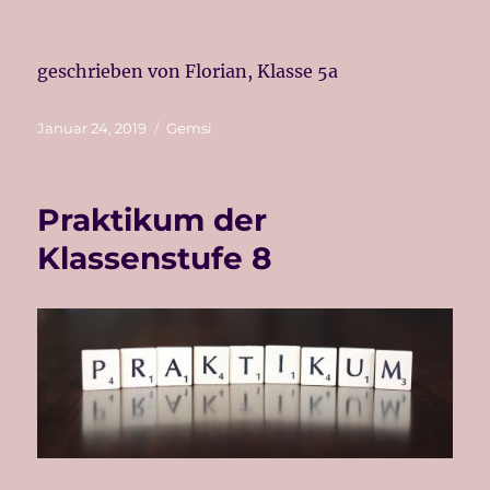
geschrieben von Florian, Klasse 5a
Veröffentlicht
Kategorien
Januar 24, 2019
Gemsi
am
Praktikum der
Klassenstufe 8