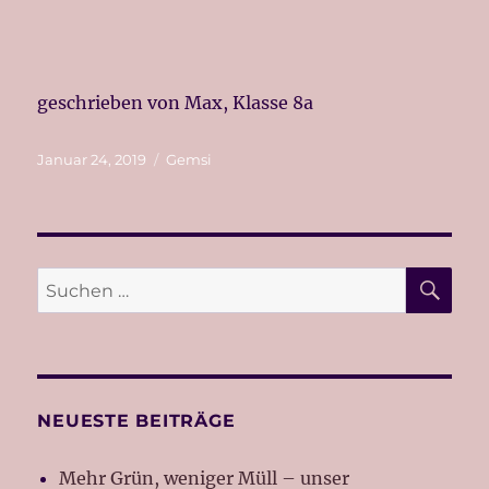
geschrieben von Max, Klasse 8a
Veröffentlicht
Kategorien
Januar 24, 2019
Gemsi
am
SU
Suche
nach:
NEUESTE BEITRÄGE
Mehr Grün, weniger Müll – unser