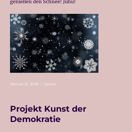
genießen den Schnee! Juhu!
Veröffentlicht
Kategorien
Januar 31, 2019
Gemsi
am
Projekt Kunst der
Demokratie