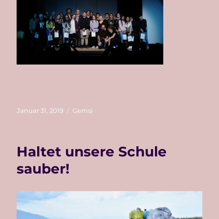
Veröffentlicht
Kategorien
Januar 31, 2019
Gemsi
am
Haltet unsere Schule
sauber!