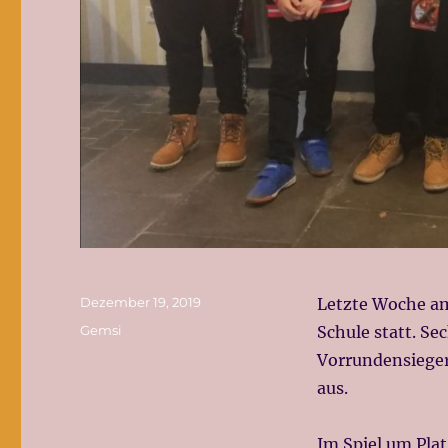
Veröffentlicht
Dezember 19, 2019
Letzte Woche am
am
Kategorien
Gemsi
Schule statt. Se
Vorrundensieger
aus.
Im Spiel um Pla