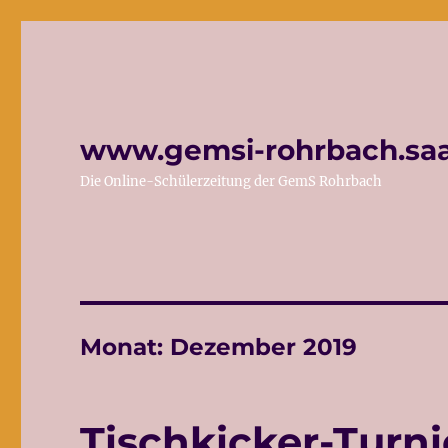
www.gemsi-rohrbach.saa
Die Online-Schülerzeitung der GemS Rohrbach
Monat:
Dezember 2019
Tischkicker-Turni