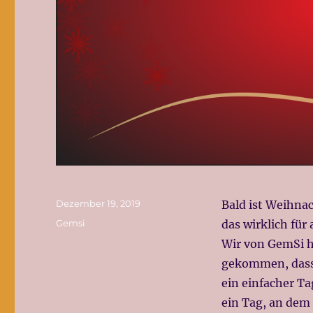
Veröffentlicht
Dezember 19, 2019
Bald ist Weihnac
am
Kategorien
Gemsi
das wirklich für 
Wir von GemSi h
gekommen, dass 
ein einfacher Ta
ein Tag, an dem