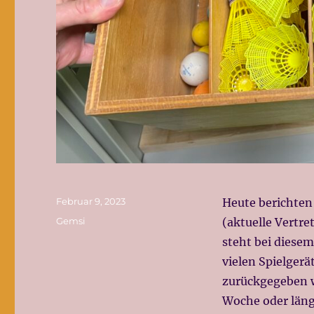
Veröffentlicht
Februar 9, 2023
Heute berichten
am
Kategorien
Gemsi
(aktuelle Vertr
steht bei diesem
vielen Spielgerä
zurückgegeben w
Woche oder läng