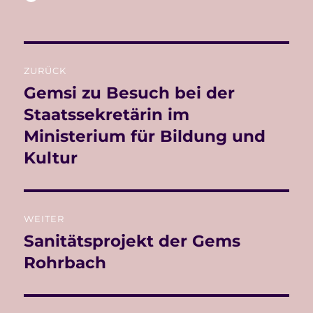
am
Beitragsnavigation
ZURÜCK
Gemsi zu Besuch bei der
Vorheriger
Beitrag:
Staatssekretärin im
Ministerium für Bildung und
Kultur
WEITER
Sanitätsprojekt der Gems
Nächster
Beitrag:
Rohrbach