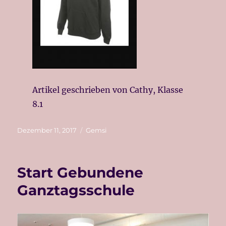
Artikel geschrieben von Cathy, Klasse
8.1
Veröffentlicht
Kategorien
Dezember 11, 2017
Gemsi
am
Start Gebundene
Ganztagsschule