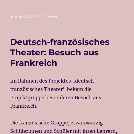
Veröffentlicht
Kategorien
Januar 18, 2018
Gemsi
am
Deutsch-französisches
Theater: Besuch aus
Frankreich
Im Rahmen des Projektes „deutsch-
französisches Theater“ bekam die
Projektgruppe besonderen Besuch aus
Frankreich.
Die französische Gruppe, etwa zwanzig
Schülerinnen und Schüler mit ihren Lehrern,