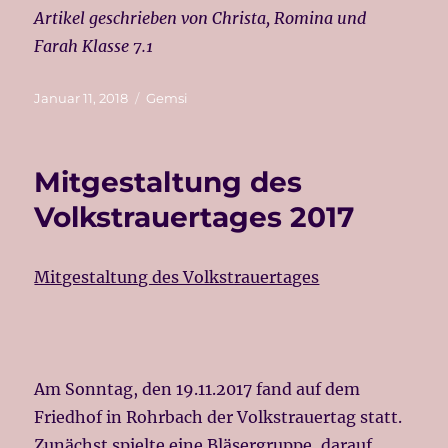
Artikel geschrieben von Christa, Romina und
Farah Klasse 7.1
Veröffentlicht
Kategorien
Januar 11, 2018
Gemsi
am
Mitgestaltung des
Volkstrauertages 2017
Mitgestaltung des Volkstrauertages
Am Sonntag, den 19.11.2017 fand auf dem
Friedhof in Rohrbach der Volkstrauertag statt.
Zunächst spielte eine Bläsergruppe, darauf